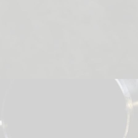
Storz binnendraad
Storz Tule