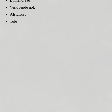
Binnendraad
Verlopende nok
Afsluitkap
Tule
Storz buitendraad