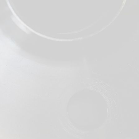
Kruisstukken
Nippels