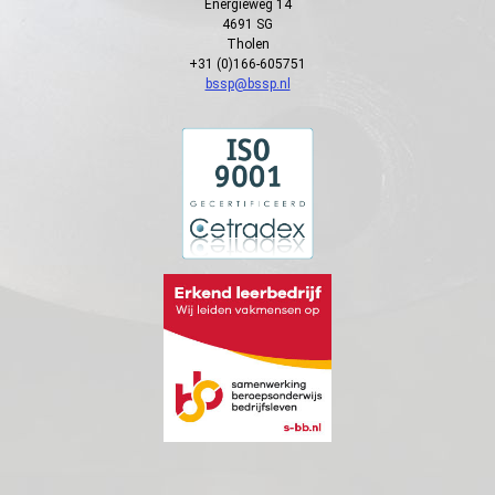
Energieweg 14
4691 SG
Tholen
+31 (0)166-605751
bssp@bssp.nl