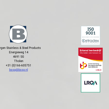
rgen Stainless & Steel Products
Energieweg 14
4691 SG
Tholen
+31 (0)166-605751
bssp@bssp.nl